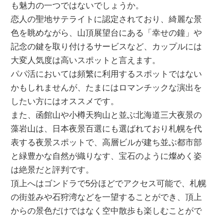
も魅力の一つではないでしょうか。
恋人の聖地サテライトに認定されており、綺麗な景
色を眺めながら、山頂展望台にある「幸せの鐘」や
記念の鍵を取り付けるサービスなど、カップルには
大変人気度は高いスポットと言えます。
パパ活においては頻繁に利用するスポットではない
かもしれませんが、たまにはロマンチックな演出を
したい方にはオススメです。
また、函館山や小樽天狗山と並ぶ北海道三大夜景の
藻岩山は、日本夜景百選にも選ばれており札幌を代
表する夜景スポットで、高層ビルが建ち並ぶ都市部
と緑豊かな自然が織りなす、宝石のように燦めく姿
は絶景だと評判です。
頂上へはゴンドラで5分ほどでアクセス可能で、札幌
の街並みや石狩湾などを一望することができ、頂上
からの景色だけではなく空中散歩も楽しむことがで